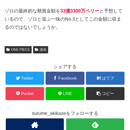
ゾロの最終的な懸賞金額を
33億3300万ベリー
と予想して
いるので、ゾロと並ぶ一味のNo.3としてこの金額に収ま
るのではないでしょうか。
ONE PIECE
漫画
シェアする
Twitter
Facebook
はてブ
Pocket
LINE
コピー
surume_akikazeをフォローする