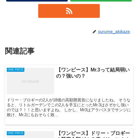
surume_akikaze
関連記事
【ワンピース】Mr.3って結局弱い
ONE PIECE
の？強いの？
ドリー・ブロギーの2人が18億の高額懸賞首になりましたね。 そうな
ると、リトルガーデンでこの2人を手玉にとったMr.3はさぞかし強い
のでは？！！と思いますよね。 しかし、Mr3はアラバスタでサンジに
敗け、Mr.2にもおそらく敗...
【ワンピース】ドリー・ブロギー
ONE PIECE