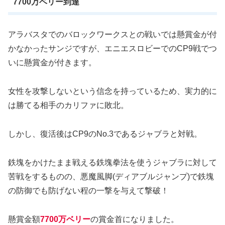
7700万ベリー到達
アラバスタでのバロックワークスとの戦いでは懸賞金が付
かなかったサンジですが、エニエスロビーでのCP9戦でつ
いに懸賞金が付きます。
女性を攻撃しないという信念を持っているため、実力的に
は勝てる相手のカリファに敗北。
しかし、復活後はCP9のNo.3であるジャブラと対戦。
鉄塊をかけたまま戦える鉄塊拳法を使うジャブラに対して
苦戦をするものの、悪魔風脚(ディアブルジャンプ)で鉄塊
の防御でも防げない程の一撃を与えて撃破！
懸賞金額
7700万ベリー
の賞金首になりました。