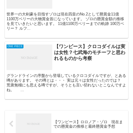
世界一の大剣豪を目指すゾロは現在四皇のNo.2として懸賞金11億
1100万ベリーの大物賞金首になっています。 ゾロの懸賞金額の推移
を見ていきたいと思います。 11億1100万ベリーまでの軌跡 100万ベ
リー？ ルフ...
【ワンピース】クロコダイルは実
ONE PIECE
は女性？七武海のモチーフと思わ
れるものから考察
グランドラインの序盤から登場しているクロコダイルですが、とある
噂があります。 その噂とは・・・ 実は元々は女性だったのでは？
荒唐無稽にも思える噂ですが、そうとも言い切れないとこなんですよ
ね。 ...
【ワンピース】ロロノア・ゾロ 現在ま
での懸賞金の推移と最終懸賞金予想