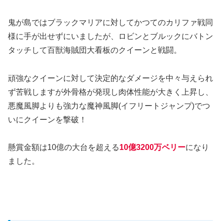
鬼が島ではブラックマリアに対してかつてのカリファ戦同
様に手が出せずにいましたが、ロビンとブルックにバトン
タッチして百獣海賊団大看板のクイーンと戦闘。
頑強なクイーンに対して決定的なダメージを中々与えられ
ず苦戦しますが外骨格が発現し肉体性能が大きく上昇し、
悪魔風脚よりも強力な魔神風脚(イフリートジャンプ)でつ
いにクイーンを撃破！
懸賞金額は10億の大台を超える
10億3200万ベリー
になり
ました。