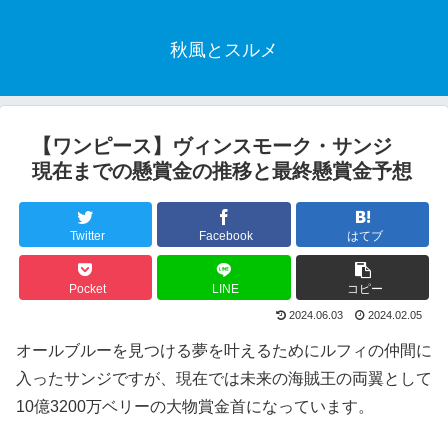
秋風とスルメ
【ワンピース】ヴィンスモーク・サンジ
現在までの懸賞金の推移と最終懸賞金予想
Twitter
Facebook
はてブ
Pocket
LINE
コピー
2024.06.03
2024.02.05
オールブルーを見つける夢を叶えるためにルフィの仲間に
入ったサンジですが、現在では未来の海賊王の両翼として
10億3200万ベリーの大物賞金首になっています。