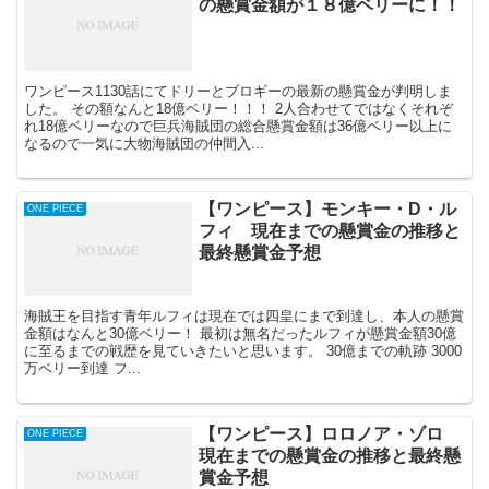
の懸賞金額が１８億ベリーに！！
ワンピース1130話にてドリーとブロギーの最新の懸賞金が判明しま
した。 その額なんと18億ベリー！！！ 2人合わせてではなくそれぞ
れ18億ベリーなので巨兵海賊団の総合懸賞金額は36億ベリー以上に
なるので一気に大物海賊団の仲間入...
【ワンピース】モンキー・D・ル
ONE PIECE
フィ 現在までの懸賞金の推移と
最終懸賞金予想
海賊王を目指す青年ルフィは現在では四皇にまで到達し、本人の懸賞
金額はなんと30億ベリー！ 最初は無名だったルフィが懸賞金額30億
に至るまでの戦歴を見ていきたいと思います。 30億までの軌跡 3000
万ベリー到達 フ...
【ワンピース】ロロノア・ゾロ
ONE PIECE
現在までの懸賞金の推移と最終懸
賞金予想