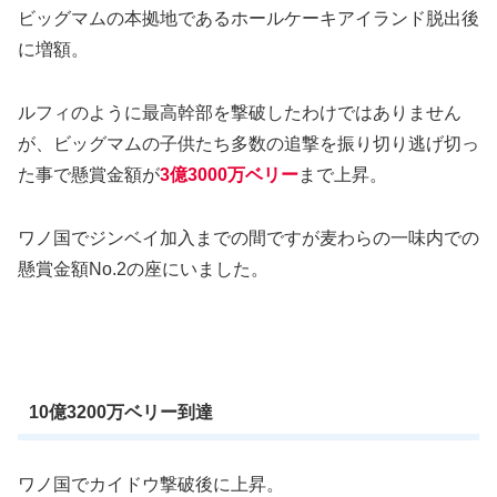
ビッグマムの本拠地であるホールケーキアイランド脱出後
に増額。
ルフィのように最高幹部を撃破したわけではありません
が、ビッグマムの子供たち多数の追撃を振り切り逃げ切っ
た事で懸賞金額が
3億3000万ベリー
まで上昇。
ワノ国でジンベイ加入までの間ですが麦わらの一味内での
懸賞金額No.2の座にいました。
10億3200万ベリー到達
ワノ国でカイドウ撃破後に上昇。